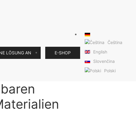
Čeština
English
INE LÖSUNG AN
E-SHOP
Slovenčina
Polski
hbaren
aterialien