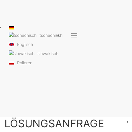
tschechisch
Englisch
slowakisch
rten
Polieren
Dallas iButton
stechnische Details
LÖSUNGSANFRAGE
re Operationen